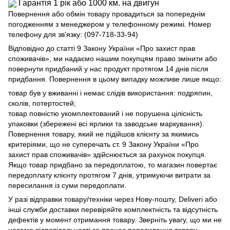
Гарантія 1 рік або 1000 км. на двигун
Повернення або обмін товару провадиться за попереднім
погодженням з менеджером у телефонному режимі. Номер
телефону для зв'язку: (097-718-33-94)
Відповідно до статті 9 Закону України «Про захист прав
споживачів», ми надаємо нашим покупцям право змінити або
повернути придбаний у нас продукт протягом 14 днів після
придбання. Повернення в цьому випадку можливе лише якщо:
товар був у вживанні і немає слідів використання: подряпин,
сколів, потертостей;
товар повністю укомплектований і не порушена цілісність
упаковки (збережені всі ярлики та заводське маркування).
Повернення товару, який не підійшов клієнту за якимись
критеріями, що не суперечать ст. 9 Закону України «Про
захист прав споживачів» здійснюється за рахунок покупця.
Якщо товар придбано за передоплатою, то магазин повертає
передоплату клієнту протягом 7 днів, утримуючи витрати за
пересилання із суми передоплати.
У разі відправки товару/техніки через Нову-пошту, Deliveri або
інші служби доставки перевіряйте комплектність та відсутність
дефектів у момент отримання товару. Зверніть увагу, що ми не