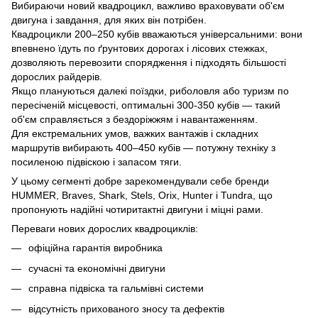
Вибираючи новий квадроцикл, важливо враховувати об'єм
двигуна і завдання, для яких він потрібен.
Квадроцикли 200–250 кубів вважаються універсальними: вони
впевнено їдуть по ґрунтових дорогах і лісових стежках,
дозволяють перевозити спорядження і підходять більшості
дорослих райдерів.
Якщо плануються далекі поїздки, риболовля або туризм по
пересіченій місцевості, оптимальні 300-350 кубів — такий
об'єм справляється з бездоріжжям і навантаженням.
Для екстремальних умов, важких вантажів і складних
маршрутів вибирають 400–450 кубів — потужну техніку з
посиленою підвіскою і запасом тяги.
У цьому сегменті добре зарекомендували себе бренди
HUMMER, Braves, Shark, Stels, Orix, Hunter і Tundra, що
пропонують надійні чотиритактні двигуни і міцні рами.
Переваги нових дорослих квадроциклів:
офіційна гарантія виробника
сучасні та економічні двигуни
справна підвіска та гальмівні системи
відсутність прихованого зносу та дефектів