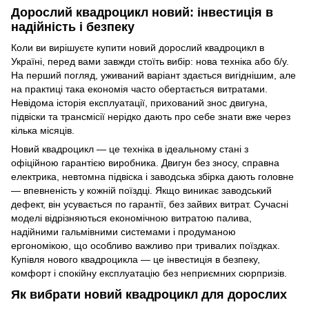
Дорослий квадроцикл новий: інвестиція в
надійність і безпеку
Коли ви вирішуєте купити новий дорослий квадроцикл в
Україні, перед вами завжди стоїть вибір: нова техніка або б/у.
На перший погляд, уживаний варіант здається вигіднішим, але
на практиці така економія часто обертається витратами.
Невідома історія експлуатації, прихований знос двигуна,
підвіски та трансмісії нерідко дають про себе знати вже через
кілька місяців.
Новий квадроцикл — це техніка в ідеальному стані з
офіційною гарантією виробника. Двигун без зносу, справна
електрика, невтомна підвіска і заводська збірка дають головне
— впевненість у кожній поїздці. Якщо виникає заводський
дефект, він усувається по гарантії, без зайвих витрат. Сучасні
моделі відрізняються економічною витратою палива,
надійними гальмівними системами і продуманою
ергономікою, що особливо важливо при тривалих поїздках.
Купівля нового квадроцикла — це інвестиція в безпеку,
комфорт і спокійну експлуатацію без неприємних сюрпризів.
Як вибрати новий квадроцикл для дорослих