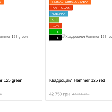
А
БЕЗКОШТОВНА ДОСТАВКА
РОЗПРОДАЖ
НОВИНКА
ХІТ
−10%
5
5
 125 green
Квадроцикл Hammer 125 red
42 750 грн
рн
47 250 грн