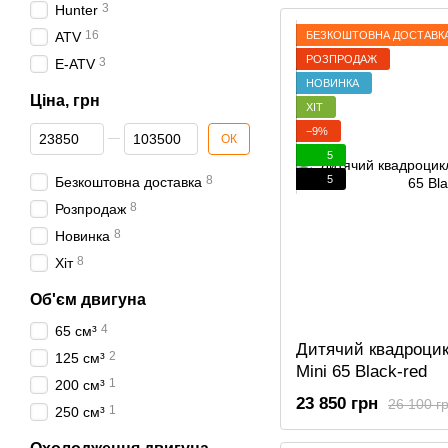
3
Hunter
16
БЕЗКОШТОВНА ДОСТАВК
ATV
РОЗПРОДАЖ
3
E-ATV
НОВИНКА
Ціна, грн
ХІТ
Від Ціна, грн
До Ціна, грн
−9%
ОК
5
5
8
Безкоштовна доставка
8
Розпродаж
8
Новинка
8
Хіт
Об'єм двигуна
4
65 см³
Дитячий квадроци
2
125 см³
Mini 65 Black-red
1
200 см³
23 850 грн
26 100 г
1
250 см³