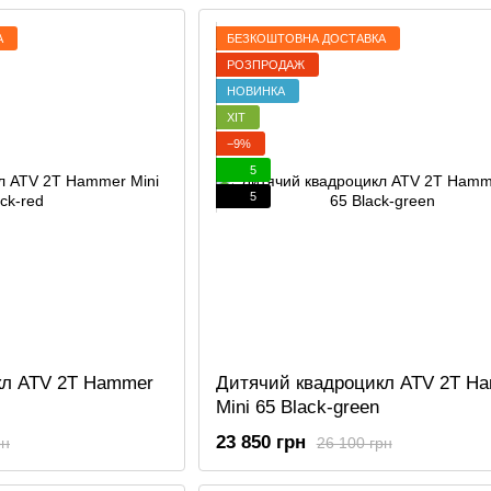
А
БЕЗКОШТОВНА ДОСТАВКА
РОЗПРОДАЖ
НОВИНКА
ХІТ
−9%
5
5
кл ATV 2T Hammer
Дитячий квадроцикл ATV 2T H
Mini 65 Black-green
23 850 грн
рн
26 100 грн