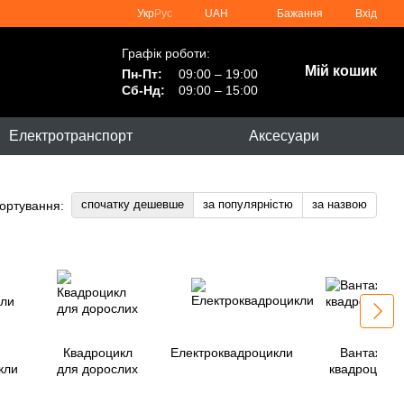
Укр
Рус
UAH
Бажання
Вхід
Графік роботи:
Мій кошик
Пн-Пт:
09:00 – 19:00
Сб-Нд:
09:00 – 15:00
Електротранспорт
Аксесуари
спочатку дешевше
за популярністю
за назвою
ортування:
Квадроцикл
Електроквадроцикли
Вантажні
кли
для дорослих
квадроцикли