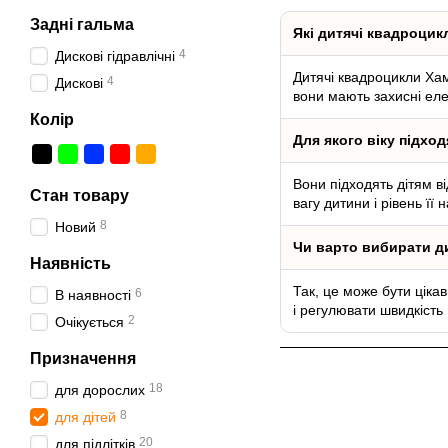
Задні гальма
Які дитячі квадроци
4
Дискові гідравлічні
Дитячі квадроцикли Хам
4
Дискові
вони мають захисні ел
Колір
Для якого віку підхо
Вони підходять дітям ві
Стан товару
вагу дитини і рівень її 
8
Новий
Чи варто вибирати д
Наявність
Так, це може бути ціка
6
В наявності
і регулювати швидкість 
2
Очікується
Призначення
18
для дорослих
8
для дітей
20
для підлітків