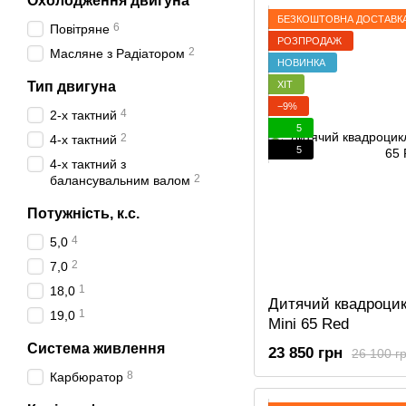
Охолодження двигуна
БЕЗКОШТОВНА ДОСТАВК
6
Повітряне
РОЗПРОДАЖ
2
Масляне з Радіатором
НОВИНКА
ХІТ
Тип двигуна
−9%
4
2-х тактний
5
2
4-х тактний
5
4-х тактний з
2
балансувальним валом
Потужність, к.с.
4
5,0
2
7,0
1
18,0
Дитячий квадроци
1
19,0
Mini 65 Red
Система живлення
23 850 грн
26 100 г
8
Карбюратор