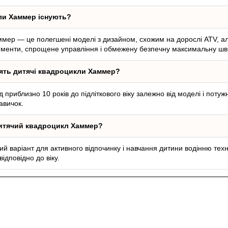
кли Хаммер існують?
мер — це полегшені моделі з дизайном, схожим на дорослі ATV, але
ементи, спрощене управління і обмежену безпечну максимальну шви
дять дитячі квадроцикли Хаммер?
д приблизно 10 років до підліткового віку залежно від моделі і поту
навичок.
итячий квадроцикл Хаммер?
вий варіант для активного відпочинку і навчання дитини водінню те
відповідно до віку.