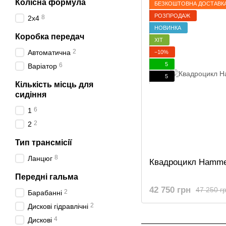
Колісна формула
БЕЗКОШТОВНА ДОСТАВК
РОЗПРОДАЖ
8
2x4
НОВИНКА
Коробка передач
ХІТ
2
Автоматична
−10%
5
6
Варіатор
5
Кількість місць для
сидіння
6
1
2
2
Тип трансмісії
8
Ланцюг
Квадроцикл Hammer
Передні гальма
42 750 грн
47 250 г
2
Барабанні
2
Дискові гідравлічні
4
Дискові