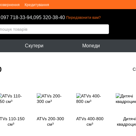
 повернення
Кредитування
оферти
Блог
097 718-33-94,
095 320-38-40
Передзвонити вам?
Скутери
Мопеди
р
С
TVs 110-150
ATVs 200-300
ATVs 400-800
Дитячі
см³
см³
см³
квадроци