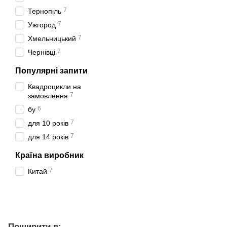
7
Тернопіль
7
Ужгород
7
Хмельницький
7
Чернівці
Популярні запити
Квадроцикли на
7
замовлення
6
бу
7
для 10 років
7
для 14 років
Країна виробник
7
Китай
Поширити в: