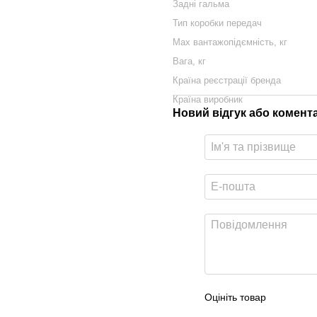
Задні гальма
Тип коробки передач
Max вантажопідємність, кг
Вага, кг
Країна реєстрацiї бренда
Країна виробник
Новий відгук або комент
Оцініть товар