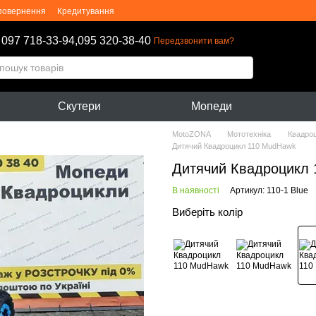
 повернення
Кредитування
оферти
Блог
097 718-33-94,
095 320-38-40
Передзвонити вам?
Скутери
Мопеди
MotoZONA
Мототехніка
Квадро
Дитячий Квадроцикл 110 MudHawk
Дитячий Квадроцикл
В наявності
Артикул: 110-1 Blue
Виберіть колір