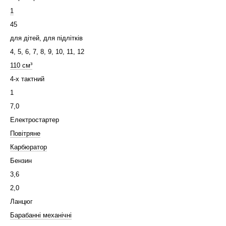
1
45
для дітей, для підлітків
4, 5, 6, 7, 8, 9, 10, 11, 12
110 см³
4-х тактний
1
7,0
Електростартер
Повітряне
Карбюратор
Бензин
3,6
2,0
Ланцюг
Барабанні механічні