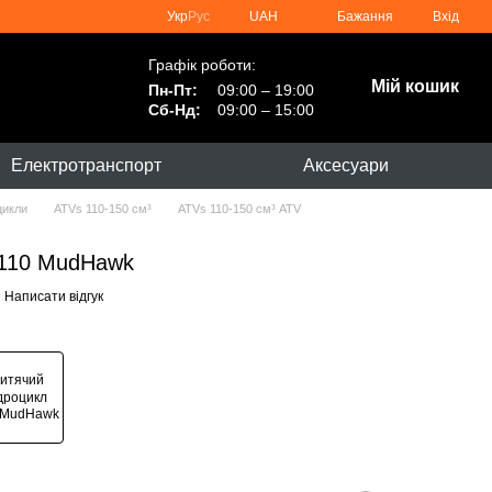
Укр
Рус
UAH
Бажання
Вхід
Графік роботи:
Мій кошик
Пн-Пт:
09:00 – 19:00
Сб-Нд:
09:00 – 15:00
Електротранспорт
Аксесуари
цикли
ATVs 110-150 см³
ATVs 110-150 см³ ATV
 110 MudHawk
Написати відгук