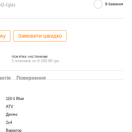
0 грн
В бажання
чку
Замовити швидко
ПОКУПКА ЧАСТИНАМИ
5 платежів по 8 100.00 грн
антія
Повернення
110-1 Blue
ATV
Дитячі
2x4
Варіатор