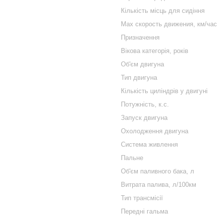
Кількість місць для сидіння
Max скорость движения, км/час
Призначення
Вікова категорія, років
Об'єм двигуна
Тип двигуна
Кількість циліндрів у двигуні
Потужність, к.с.
Запуск двигуна
Охолодження двигуна
Система живлення
Пальне
Об'єм паливного бака, л
Витрата палива, л/100км
Тип трансмісії
Передні гальма