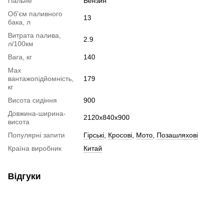
Пальне
Бензин
Об'єм паливного
13
бака, л
Витрата палива,
2.9
л/100км
Вага, кг
140
Max
вантажопідйомність,
179
кг
Висота сидіння
900
Довжина-ширина-
2120х840х900
висота
Популярні запити
Гірські
,
Кросові
,
Мото
,
Позашляхові
Країна виробник
Китай
Відгуки