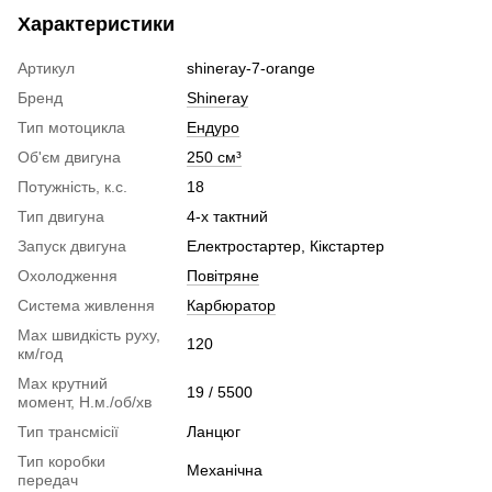
Характеристики
Артикул
shineray-7-orange
Бренд
Shineray
Тип мотоцикла
Ендуро
Об'єм двигуна
250 см³
Потужність, к.с.
18
Тип двигуна
4-х тактний
Запуск двигуна
Електростартер, Кікстартер
Охолодження
Повітряне
Система живлення
Карбюратор
Max швидкість руху,
120
км/год
Max крутний
19 / 5500
момент, Н.м./об/хв
Тип трансмісії
Ланцюг
Тип коробки
Механічна
передач