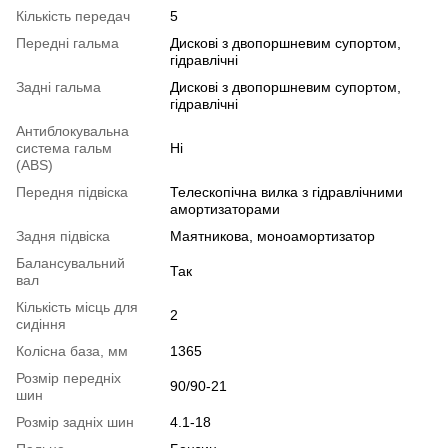
Кількість передач
5
Передні гальма
Дискові з двопоршневим супортом,
гідравлічні
Задні гальма
Дискові з двопоршневим супортом,
гідравлічні
Антиблокувальна
система гальм
Ні
(ABS)
Передня підвіска
Телескопічна вилка з гідравлічними
амортизаторами
Задня підвіска
Маятникова, моноамортизатор
Балансувальний
Так
вал
Кількість місць для
2
сидіння
Колісна база, мм
1365
Розмір передніх
90/90-21
шин
Розмір задніх шин
4.1-18