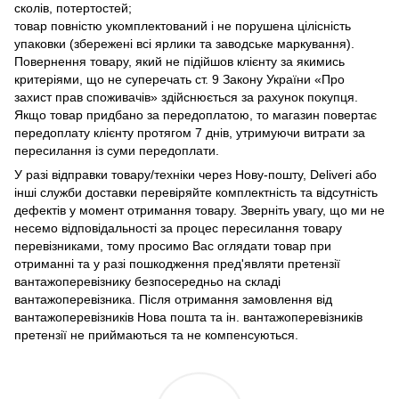
сколів, потертостей;
товар повністю укомплектований і не порушена цілісність
упаковки (збережені всі ярлики та заводське маркування).
Повернення товару, який не підійшов клієнту за якимись
критеріями, що не суперечать ст. 9 Закону України «Про
захист прав споживачів» здійснюється за рахунок покупця.
Якщо товар придбано за передоплатою, то магазин повертає
передоплату клієнту протягом 7 днів, утримуючи витрати за
пересилання із суми передоплати.
У разі відправки товару/техніки через Нову-пошту, Deliveri або
інші служби доставки перевіряйте комплектність та відсутність
дефектів у момент отримання товару. Зверніть увагу, що ми не
несемо відповідальності за процес пересилання товару
перевізниками, тому просимо Вас оглядати товар при
отриманні та у разі пошкодження пред'являти претензії
вантажоперевізнику безпосередньо на складі
вантажоперевізника. Після отримання замовлення від
вантажоперевізників Нова пошта та ін. вантажоперевізників
претензії не приймаються та не компенсуються.