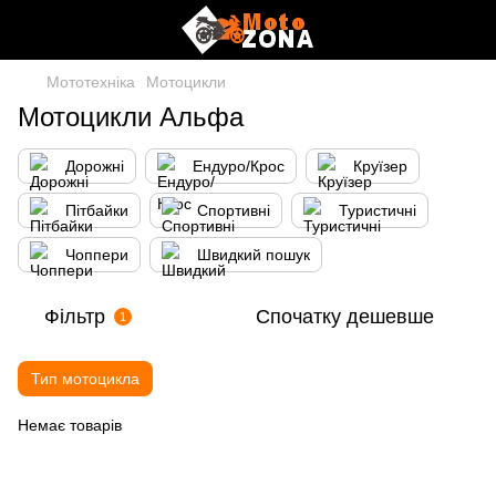
Мототехніка
Мотоцикли
Мотоцикли Альфа
Дорожні
Ендуро/Крос
Круїзер
Пітбайки
Спортивні
Туристичні
Чоппери
Швидкий пошук
Фільтр
Спочатку дешевше
1
Тип мотоцикла
Немає товарів