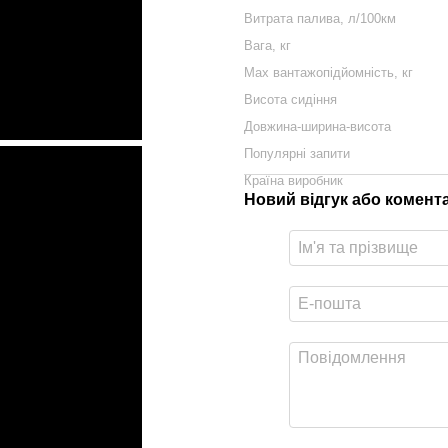
Витрата палива, л/100км
Вага, кг
Max вантажопідйомність, кг
Висота сидіння
Довжина-ширина-висота
Популярні запити
Країна виробник
Новий відгук або комент