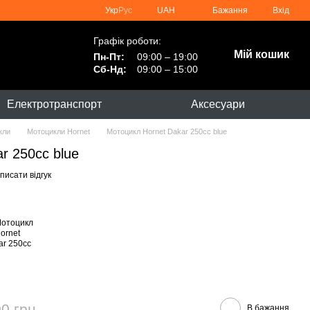
Укр
Рус
UAH
Бажання
Вхід
Графік роботи:
Мій кошик
Пн-Пт:
09:00 – 19:00
Сб-Нд:
09:00 – 15:00
Електротранспорт
Аксесуари
кли
Мотоцикли Hornet
Мотоцикл Hornet Dakar 250cc blue
r 250cc blue
писати відгук
0 грн
В бажання