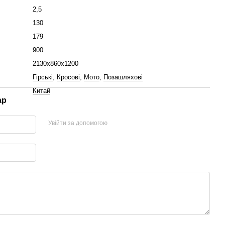
2,5
130
179
900
2130x860x1200
Гірські
,
Кросові
,
Мото
,
Позашляхові
Китай
ар
Увійти за допомогою