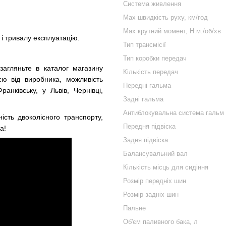
Система живлення
Max швидкість руху, км/год
Max крутний момент, Н.м./об/хв
 і тривалу експлуатацію.
Тип трансмісії
Тип коробки передач
загляньте в каталог магазину
Кількість передач
єю від виробника, можливість
Передні гальма
нківську, у Львів, Чернівці,
Задні гальма
Антиблокувальна система гальм
ість двоколісного транспорту,
Передня підвіска
a!
Задня підвіска
Балансувальний вал
Кількість місць для сидіння
Розмір передніх шин
Розмір задніх шин
Пальне
Об'єм паливного бака, л