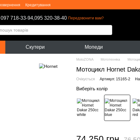
 повернення
Кредитування
оферти
Блог
097 718-33-94,
095 320-38-40
Передзвонити вам?
Скутери
Мопеди
MotoZONA
Мототехніка
Мотоци
Мотоцикл Hornet Daka
Очікується
Артикул: 15165-2
На
Виберіть колір
74 250 грн
76 50