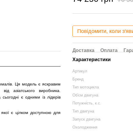
Повідомити, коли з'яв
Доставка
Оплата
Гар
Характеристики
Артикул
Бренд
ремалів. Ця модель є яскравим
Тип мотоцикла
 від азіатського виробника.
Об'єм двигуна
сьогодні є одними із лідерів
Потужність, к.с.
Тип двигуна
 якої є цілком доступною для
Запуск двигуна
Охолодження