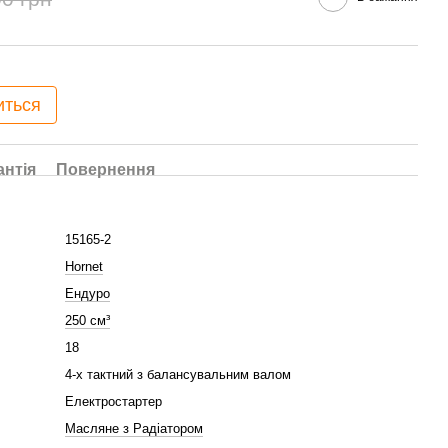
иться
антія
Повернення
15165-2
Hornet
Ендуро
250 см³
18
4-х тактний з балансувальним валом
Електростартер
Масляне з Радіатором