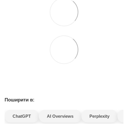
Поширити в:
ChatGPT
AI Overviews
Perplexity
G