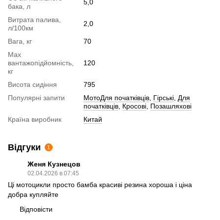
5,0
бака, л
Витрата палива,
2,0
л/100км
Вага, кг
70
Max
вантажопідйомність,
120
кг
Висота сидіння
795
Популярні запити
МотоДля початківців
,
Гірські
,
Для
початківців
,
Кросові
,
Позашляхові
Країна виробник
Китай
Відгуки
1
Женя Кузнецов
02.04.2026 в 07:45
Ці мотоцикли просто бамба красиві резина хороша і ціна
добра купляйте
Відповісти