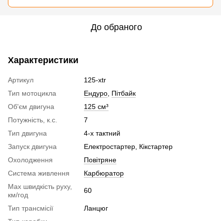
До обраного
Характеристики
Артикул
125-xtr
Тип мотоцикла
Ендуро
,
Пітбайк
Об'єм двигуна
125 см³
Потужність, к.с.
7
Тип двигуна
4-х тактний
Запуск двигуна
Електростартер, Кікстартер
Охолодження
Повітряне
Система живлення
Карбюратор
Max швидкість руху,
60
км/год
Тип трансмісії
Ланцюг