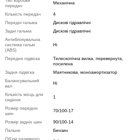
Тип коробки
Механічна
передач
Кількість передач
4
Передні гальма
Дискові гідравлічні
Задні гальма
Дискові гідравлічні
Антиблокувальна
система гальм
Ні
(ABS)
Передня підвіска
Телескопічна вилка, перевернута,
посилена
Задня підвіска
Маятникова, моноамортизатор
Балансувальний
Ні
вал
Кількість місць для
1
сидіння
Розмір передніх
70/100-17
шин
Розмір задніх шин
90/100-14
Пальне
Бензин
Об'єм паливного