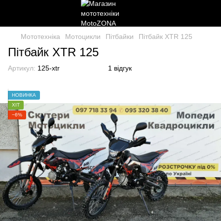
Мототехніка
Мотоцикли
Пітбайки
Пітбайк XTR 125
Пітбайк XTR 125
Артикул:
125-xtr
1 відгук
НОВИНКА
ХІТ
−6%