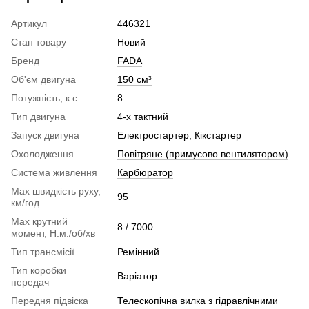
Артикул
446321
Стан товару
Новий
Бренд
FADA
Об'єм двигуна
150 см³
Потужність, к.с.
8
Тип двигуна
4-х тактний
Запуск двигуна
Електростартер, Кікстартер
Охолодження
Повітряне (примусово вентилятором)
Система живлення
Карбюратор
Max швидкість руху,
95
км/год
Max крутний
8 / 7000
момент, Н.м./об/хв
Тип трансмісії
Ремінний
Тип коробки
Варіатор
передач
Передня підвіска
Телескопічна вилка з гідравлічними