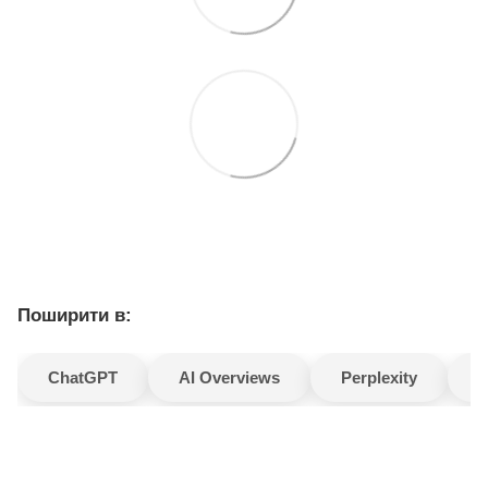
Поширити в:
ChatGPT
AI Overviews
Perplexity
G