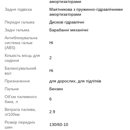
амортизаторами
Задня підвіска
Маятникова з пружинно-гідравлічними
амортизаторами
Передні гальма
Дискові гідравлічні
Задні гальма
Барабанні механічні
Антиблокувальна
система гальм
Ні
(ABS)
Кількість місць для
2
сидіння
Балансувальний
Ні
вал
Призначення
для дорослих, для підлітків
Пальне
Бензин
Об'єм паливного
6
бака, л
Витрата палива,
2.9
л/100км
Розмір передніх
130/60-10
шин