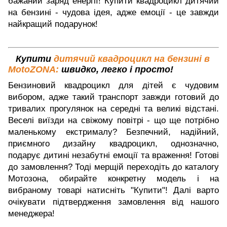
бажаний заряд енергії! Купити квадроцикл дитячий
на бензині - чудова ідея, адже емоції - це завжди
найкращий подарунок!
Купити
дитячий квадроцикл на бензині в
MotoZONA:
швидко, легко і просто!
Бензиновий квадроцикл для дітей є чудовим
вибором, адже такий транспорт завжди готовий до
тривалих прогулянок на середні та великі відстані.
Веселі виїзди на свіжому повітрі - що ще потрібно
маленькому екстрималу? Безпечний, надійний,
приємного дизайну квадроцикл, однозначно,
подарує дитині незабутні емоції та враження! Готові
до замовлення? Тоді мерщій переходіть до каталогу
Мотозона, обирайте конкретну модель і на
вибраному товарі натисніть "Купити"! Далі варто
очікувати підтвердження замовлення від нашого
менеджера!