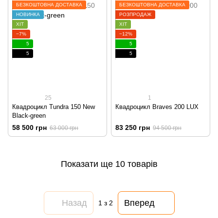
БЕЗКОШТОВНА ДОСТАВКА
БЕЗКОШТОВНА ДОСТАВКА
НОВИНКА
РОЗПРОДАЖ
ХІТ
ХІТ
−7%
−12%
5
5
5
5
25
1
Квадроцикл Tundra 150 New
Квадроцикл Braves 200 LUX
Black-green
58 500 грн
83 250 грн
63 000 грн
94 500 грн
Показати ще 10 товарів
Назад
Вперед
1
з 2