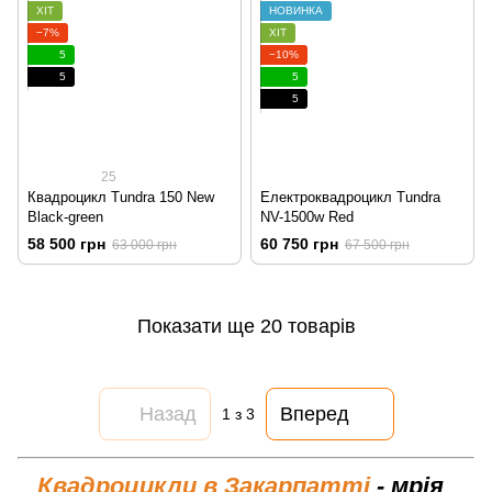
ХІТ
НОВИНКА
−7%
ХІТ
5
−10%
5
5
5
25
Квадроцикл Tundra 150 New
Електроквадроцикл Tundra
Black-green
NV-1500w Red
58 500 грн
60 750 грн
63 000 грн
67 500 грн
Показати ще 20 товарів
Назад
Вперед
1
з 3
Квадроцикли в Закарпатті
- мрія