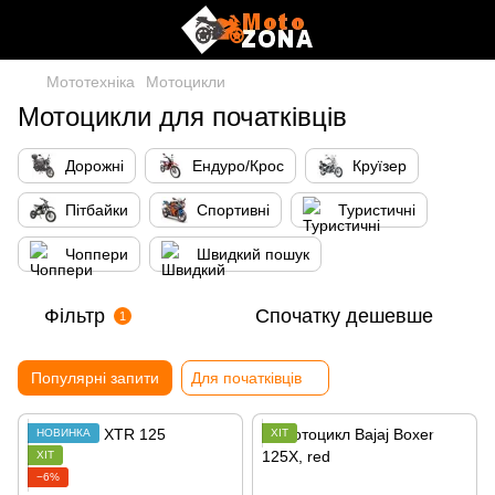
Мототехніка
Мотоцикли
Мотоцикли для початківців
Дорожні
Ендуро/Крос
Круїзер
Пітбайки
Спортивні
Туристичні
Чоппери
Швидкий пошук
Фільтр
Спочатку дешевше
1
Популярні запити
Для початківців
НОВИНКА
ХІТ
ХІТ
−6%