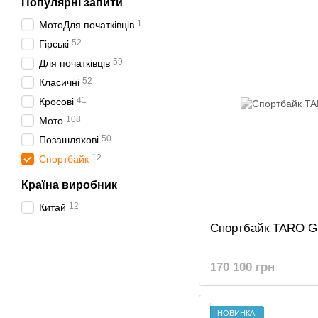
Популярні запити
1
МотоДля початківців
52
Гірські
59
Для початківців
52
Класичні
41
Кросові
108
Мото
50
Позашляхові
12
Спортбайк
Країна виробник
12
Китай
Спортбайк TARO G
170 100 грн
НОВИНКА