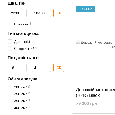
Ціна, грн
НОВИНКА
Від Ціна, грн
До Ціна, грн
ОК
8
Новинка
Тип мотоцикла
8
Дорожній
9
Спортивний
Потужність, к.с.
Від Потужність, к.с.
До Потужність, к.с.
ОК
Об'єм двигуна
3
200 см³
Дорожній мотоцикл 
2
250 см³
(KPR) Black
3
350 см³
79 200 грн
4
400 см³