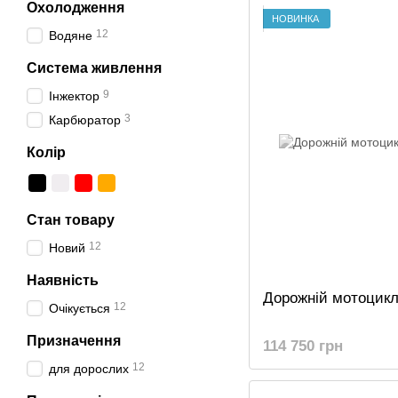
Охолодження
НОВИНКА
12
Водяне
Система живлення
9
Інжектор
3
Карбюратор
Колір
Стан товару
12
Новий
Наявність
Дорожній мотоцикл 
12
Очікується
Призначення
114 750 грн
12
для дорослих