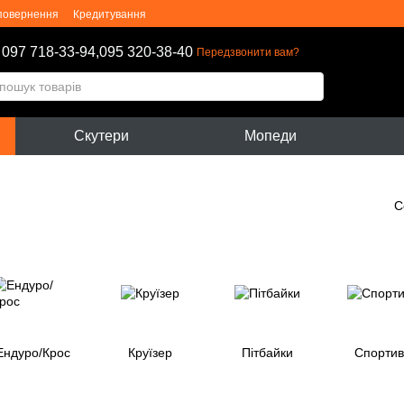
 повернення
Кредитування
оферти
Блог
097 718-33-94,
095 320-38-40
Передзвонити вам?
Скутери
Мопеди
С
Ендуро/Крос
Круїзер
Пітбайки
Спортив