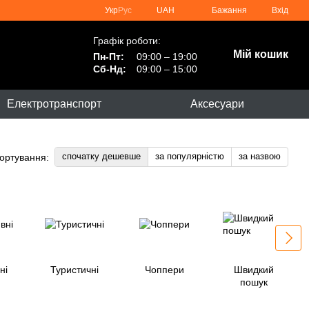
Укр
Рус
UAH
Бажання
Вхід
Графік роботи:
Мій кошик
Пн-Пт:
09:00 – 19:00
Сб-Нд:
09:00 – 15:00
Електротранспорт
Аксесуари
спочатку дешевше
за популярністю
за назвою
ортування:
ні
Туристичні
Чоппери
Швидкий
пошук