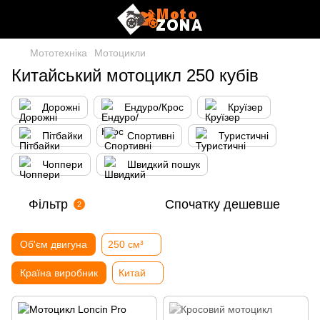
Мототехніка
Мотоцикли
Китайський мотоцикл 250 кубів
Дорожні
Ендуро/Крос
Круїзер
Пітбайки
Спортивні
Туристичні
Чоппери
Швидкий пошук
Фільтр
Спочатку дешевше
2
Об'єм двигуна
250 см³
Країна виробник
Китай