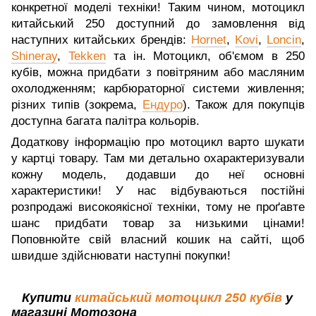
конкретної моделі техніки! Таким чином, мотоцикл
китайський 250 доступний до замовлення від
наступних китайських брендів:
Hornet
,
Kovi
,
Loncin
,
Shineray
,
Te
kken
та ін. Мотоцикл, об'ємом в 250
кубів, можна придбати з повітряним або масляним
охолодженням; карбюраторної системи живлення;
різних типів (зокрема,
Ендуро
). Також для покупців
доступна багата палітра кольорів.
Додаткову інформацію про мотоцикл варто шукати
у картці товару. Там ми детально охарактеризували
кожну модель, додавши до неї основні
характеристики! У нас відбуваються постійні
розпродажі високоякісної техніки, тому не проґавте
шанс придбати товар за низькими цінами!
Поповнюйте свій власний кошик на сайті, щоб
швидше здійснювати наступні покупки!
Купити
китайський мотоцикл 250 кубів
у
магазині Мотозона