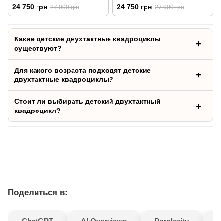
24 750 грн
24 750 грн
27 000 грн
27 000 грн
Какие детские двухтактные квадроциклы
существуют?
Для какого возраста подходят детские
двухтактные квадроциклы?
Стоит ли выбирать детский двухтактный
квадроцикл?
Поделиться в:
ChatGPT
AI Overviews
Perplexity
G