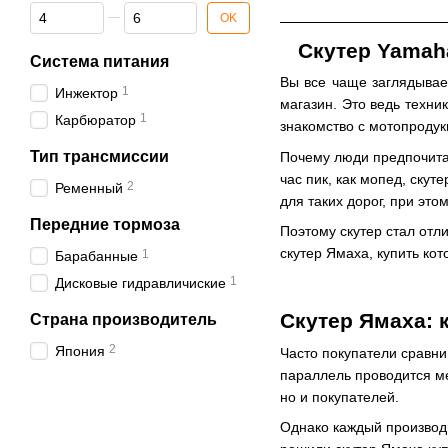
От Мощность, л.с.
До Мощность, л.с.
OK
Скутер Yamaha
Система питания
Вы все чаще заглядывае
1
Инжектор
магазин. Это ведь техни
1
Карбюратор
знакомство с мотопродук
Тип трансмиссии
Почему люди предпочитаю
час пик, как мопед, ску
2
Ременный
для таких дорог, при это
Передние тормоза
Поэтому скутер стал отл
скутер Ямаха, купить ко
1
Барабанные
1
Дисковые гидравличиские
Скутер Ямаха: 
Страна производитель
2
Япония
Часто покупатели сравни
параллель проводится ме
но и покупателей.
Однако каждый производи