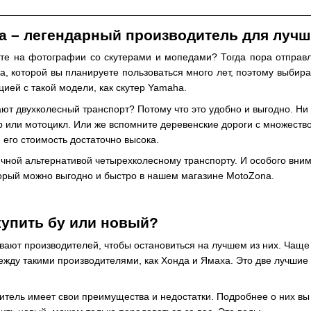
 – легендарный производитель для лучш
те на фотографии со скутерами и мопедами? Тогда пора отправл
ка, которой вы планируете пользоваться много лет, поэтому выби
цией с такой модели, как скутер Yamaha.
т двухколесный транспорт? Потому что это удобно и выгодно. Ни 
тер или мотоцикл. Или же вспомните деревенские дороги с множест
м его стоимость достаточно высока.
ичной альтернативой четырехколесному транспорту. И особого вни
торый можно выгодно и быстро в нашем магазине MotoZonа.
купить бу или новый?
вают производителей, чтобы остановиться на лучшем из них. Чаще
жду такими производителями, как Хонда и Ямаха. Это две лучшие 
тель имеет свои преимущества и недостатки. Подробнее о них вы 