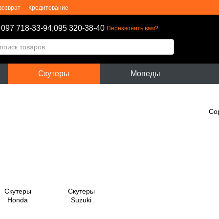
возврат
Кредитование
личной оферты
Блог
097 718-33-94,
095 320-38-40
Перезвонить вам?
Скутеры
Мопеды
Со
Скутеры
Скутеры
Honda
Suzuki