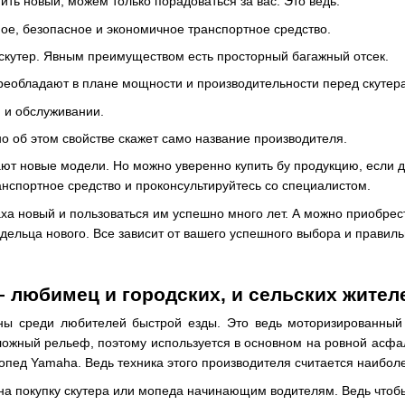
ить новый, можем только порадоваться за вас. Это ведь:
е, безопасное и экономичное транспортное средство.
скутер. Явным преимуществом есть просторный багажный отсек.
еобладают в плане мощности и производительности перед скутер
и и обслуживании.
о об этом свойстве скажет само название производителя.
т новые модели. Но можно уверенно купить бу продукцию, если д
нспортное средство и проконсультируйтесь со специалистом.
ха новый и пользоваться им успешно много лет. А можно приобрести
ельца нового. Все зависит от вашего успешного выбора и правиль
 любимец и городских, и сельских жител
ы среди любителей быстрой езды. Это ведь моторизированный 
ожный рельеф, поэтому используется в основном на ровной асфал
пед Yamaha. Ведь техника этого производителя считается наибол
 на покупку скутера или мопеда начинающим водителям. Ведь что