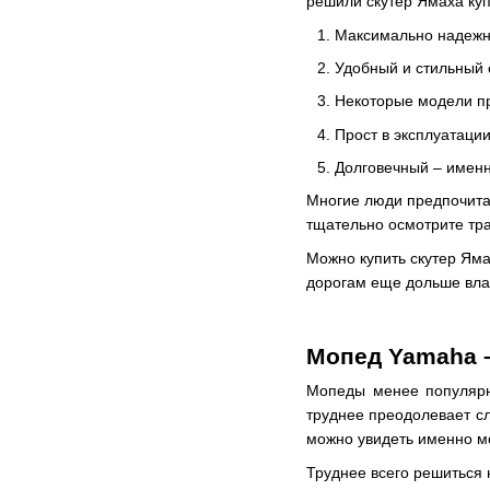
решили скутер Ямаха куп
Максимально надежно
Удобный и стильный 
Некоторые модели пр
Прост в эксплуатаци
Долговечный – именн
Многие люди предпочитаю
тщательно осмотрите тра
Можно купить скутер Яма
дорогам еще дольше влад
Мопед Yamaha –
Мопеды менее популярн
труднее преодолевает сл
можно увидеть именно мо
Труднее всего решиться