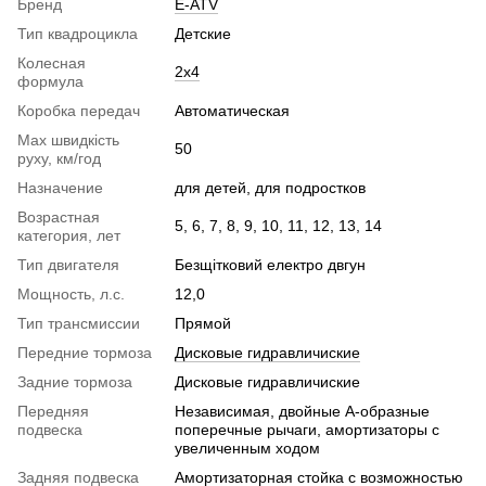
Бренд
E-ATV
Тип квадроцикла
Детские
Колесная
2x4
формула
Коробка передач
Автоматическая
Max швидкість
50
руху, км/год
Назначение
для детей, для подростков
Возрастная
5, 6, 7, 8, 9, 10, 11, 12, 13, 14
категория, лет
Тип двигателя
Безщітковий електро двгун
Мощность, л.с.
12,0
Тип трансмиссии
Прямой
Передние тормоза
Дисковые гидравличиские
Задние тормоза
Дисковые гидравличиские
Передняя
Независимая, двойные A-образные
подвеска
поперечные рычаги, амортизаторы с
увеличенным ходом
Задняя подвеска
Амортизаторная стойка с возможностью