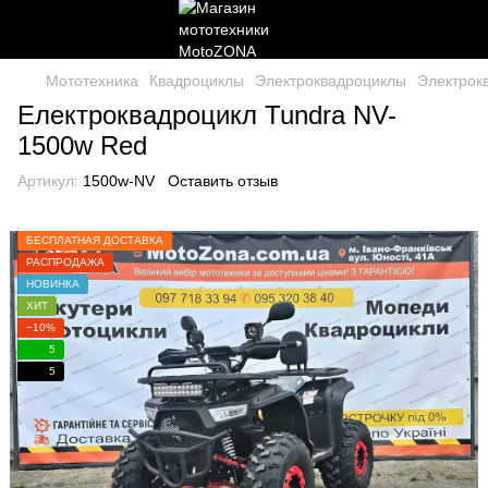
Мототехника
Квадроциклы
Электроквадроциклы
Электрок
Електроквадроцикл Tundra NV-
1500w Red
Артикул:
1500w-NV
Оставить отзыв
БЕСПЛАТНАЯ ДОСТАВКА
РАСПРОДАЖА
НОВИНКА
ХИТ
−10%
5
5