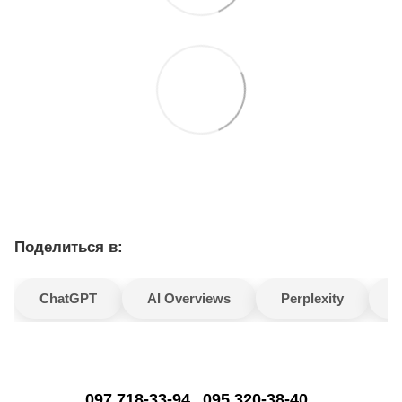
Поделиться в:
ChatGPT
AI Overviews
Perplexity
G
097 718-33-94
095 320-38-40