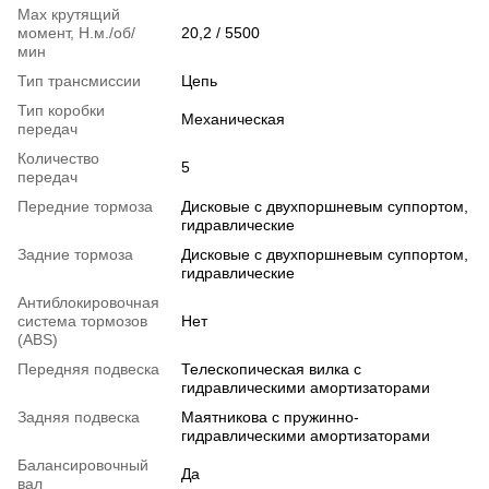
Max крутящий
момент, Н.м./об/
20,2 / 5500
мин
Тип трансмиссии
Цепь
Тип коробки
Механическая
передач
Количество
5
передач
Передние тормоза
Дисковые с двухпоршневым суппортом,
гидравлические
Задние тормоза
Дисковые с двухпоршневым суппортом,
гидравлические
Антиблокировочная
система тормозов
Нет
(ABS)
Передняя подвеска
Телескопическая вилка с
гидравлическими амортизаторами
Задняя подвеска
Маятникова с пружинно-
гидравлическими амортизаторами
Балансировочный
Да
вал